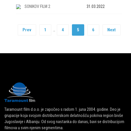
SONIKOV FILM 2
31.03.2022
Prev
1
4
5
6
Next
…
Taramount film d.o.o. je započeo s radom 1. juna 2004. godine. Deo je
grupacije koja svojom distributerskom delatnošću pokriva region bivše
Jugoslavije i Albaniju. Od svog nastanka do danas, bavi se distribucijom
filmova u svim njenim segmentima.