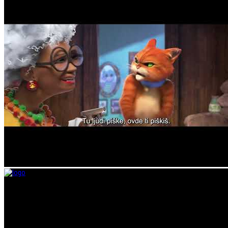
Taramount film d.o.o. je započeo s radom 1. juna 2004. godine. Deo je grupaci
segmentima.