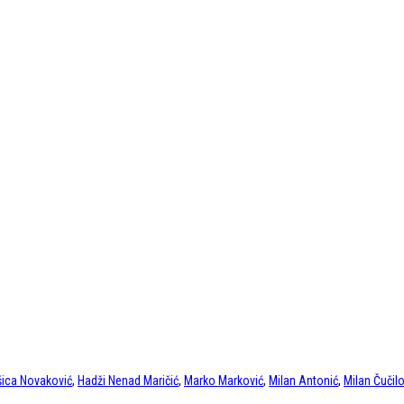
ica Novaković
,
Hadži Nenad Maričić
,
Marko Marković
,
Milan Antonić
,
Milan Čučilo