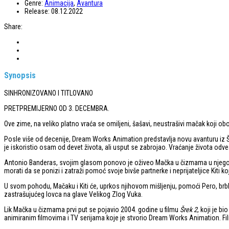
Genre:
Animacija
,
Avantura
Release:
08.12.2022
Share:
Synopsis
SINHRONIZOVANO I TITLOVANO
PRETPREMIJERNO OD 3. DECEMBRA.
Ove zime, na veliko platno vraća se omiljeni, šašavi, neustrašivi mačak koji o
Posle više od decenije, Dream Works Animation predstavlja novu avanturu iz
je iskoristio osam od devet života, ali usput se zabrojao. Vraćanje života odv
Antonio Banderas, svojim glasom ponovo je oživeo Mačka u čizmama u njegovo
morati da se ponizi i zatraži pomoć svoje bivše partnerke i neprijateljice Kiti k
U svom pohodu, Mačaku i Kiti će, uprkos njihovom mišljenju, pomoći Pero, brbl
zastrašujućeg lovca na glave Velikog Zlog Vuka.
Lik Mačka u čizmama prvi put se pojavio 2004. godine u filmu
Šrek 2
, koji je b
animiranim filmovima i TV serijama koje je stvorio Dream Works Animation. Film