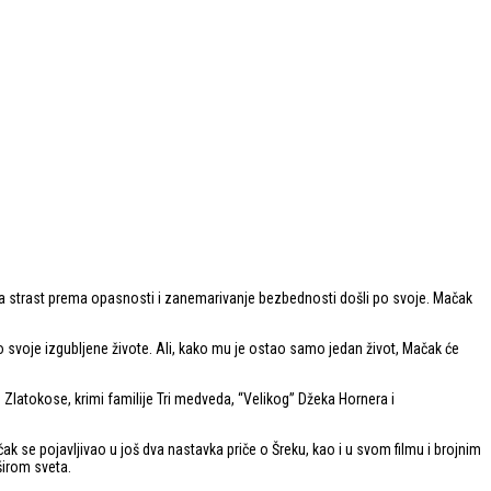
a strast prema opasnosti i zanemarivanje bezbednosti došli po svoje. Mačak
oje izgubljene živote. Ali, kako mu je ostao samo jedan život, Mačak će
Zlatokose, krimi familije Tri medveda, “Velikog” Džeka Hornera i
ak se pojavljivao u još dva nastavka priče o Šreku, kao i u svom filmu i brojnim
širom sveta.