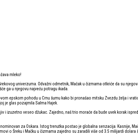
božava mleko!
 Šrekovog univerzuma. Odvažni odmetnik, Mačak u čizmama otkriće da su njegov
ešće ga u njegovu najveću potragu ikada.
m epskom pohodu u Crnu šumu kako bi pronašao mitsku Zvezdu želja i vratio sv
ojoj je glas pozajmila Salma Hajek.
jiv i izuzetno veseo džukac. Zajedno, naš trio moraće da bude uvek korak ispred 
io nominovan za Oskara. Istog trenutka postao je globalna senzacija. Kasnije, Mač
ovi o Šreku i Mačku u čizmama zajedno su zaradili više od 3.5 milijardi dolara 