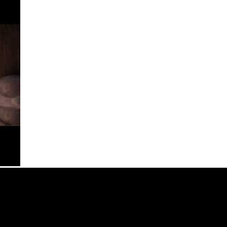
je koja svojom distributerskom delatnošću pokriva region bivše Jugoslavije i Al