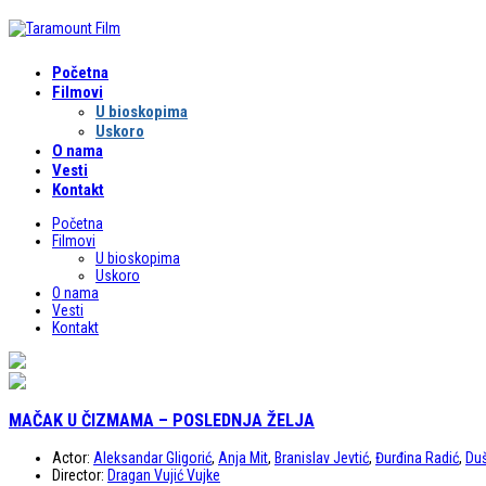
Početna
Filmovi
U bioskopima
Uskoro
O nama
Vesti
Kontakt
Početna
Filmovi
U bioskopima
Uskoro
O nama
Vesti
Kontakt
MAČAK U ČIZMAMA – POSLEDNJA ŽELJA
Actor:
Aleksandar Gligorić
,
Anja Mit
,
Branislav Jevtić
,
Đurđina Radić
,
Duš
Director:
Dragan Vujić Vujke