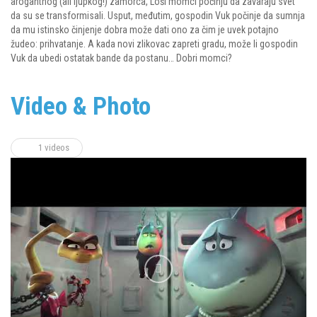
arogantnog (ali ljupkog!) zamorca, Loši momci počinju da zavaraju svet
da su se transformisali. Usput, međutim, gospodin Vuk počinje da sumnja
da mu istinsko činjenje dobra može dati ono za čim je uvek potajno
žudeo: prihvatanje. A kada novi zlikovac zapreti gradu, može li gospodin
Vuk da ubedi ostatak bande da postanu… Dobri momci?
Video & Photo
1 videos