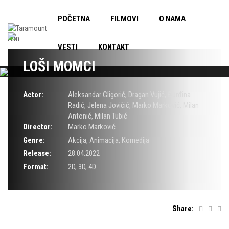
POČETNA
FILMOVI
O NAMA
VESTI
KONTAKT
LOŠI MOMCI
Actor:
Aleksandar Gligorić
,
Dragan Vujić
,
Đurđina
Radić
,
Jelena Jovičić
,
Marko Marković
,
Milan
Antonić
,
Milan Tubić
Director:
Marko Marković
Genre:
Akcija
,
Animacija
,
Komedija
Release:
28.04.2022
Format:
2D, 3D, 4D
Share: