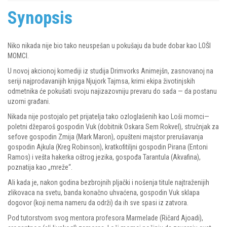
Synopsis
Niko nikada nije bio tako neuspešan u pokušaju da bude dobar kao LOŠI
MOMCI.
U novoj akcionoj komediji iz studija Drimvorks Animejšn, zasnovanoj na
seriji najprodavanijih knjiga Njujork Tajmsa, krimi ekipa životinjskih
odmetnika će pokušati svoju najizazovniju prevaru do sada — da postanu
uzorni građani.
Nikada nije postojalo pet prijatelja tako ozloglašenih kao Loši momci—
poletni džeparoš gospodin Vuk (dobitnik Oskara Sem Rokvel), stručnjak za
sefove gospodin Zmija (Mark Maron), opušteni majstor prerušavanja
gospodin Ajkula (Kreg Robinson), kratkofitiljni gospodin Pirana (Entoni
Ramos) i vešta hakerka oštrog jezika, gospođa Tarantula (Akvafina),
poznatija kao „mreže“.
Ali kada je, nakon godina bezbrojnih pljački i nošenja titule najtraženijih
zlikovaca na svetu, banda konačno uhvaćena, gospodin Vuk sklapa
dogovor (koji nema nameru da održi) da ih sve spasi iz zatvora.
Pod tutorstvom svog mentora profesora Marmelade (Ričard Ajoadi),