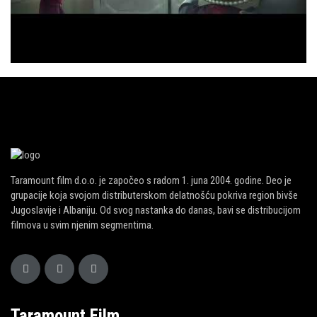
Taramount film d.o.o. je započeo s radom 1. juna 2004. godine. Deo je
grupacije koja svojom distributerskom delatnošću pokriva region bivše
Jugoslavije i Albaniju. Od svog nastanka do danas, bavi se distribucijom
filmova u svim njenim segmentima.
Taramount Film