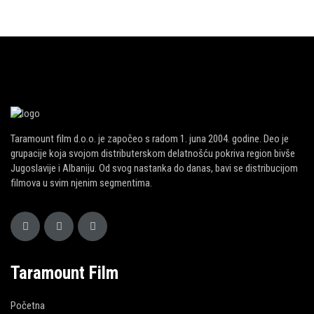
Taramount film d.o.o. je započeo s radom 1. juna 2004. godine. Deo je
grupacije koja svojom distributerskom delatnošću pokriva region bivše
Jugoslavije i Albaniju. Od svog nastanka do danas, bavi se distribucijom
filmova u svim njenim segmentima.
Taramount Film
Početna