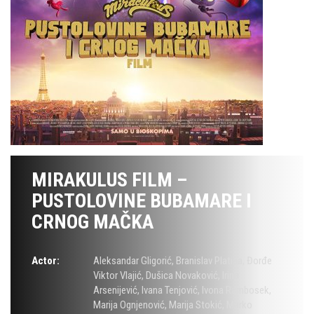
MIRAKULUS FILM –
PUSTOLOVINE BUBAMARE I
CRNOG MAČKA
Actor:
Aleksandar Gligorić
,
Branislav Platiša
,
Đorđe
Viktor Vlajić
,
Dušica Novaković
,
Irina
Arsenijević
,
Ivana Tenjović
,
Ivona Rambosek
,
Marija Ognjenović
,
Marija Stokić
,
Marko