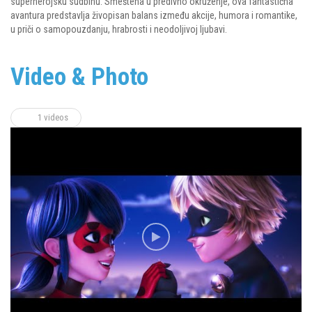
superherojsku sudbinu. Smeštena u predivno okruženje, ova fantastična
avantura predstavlja živopisan balans između akcije, humora i romantike,
u priči o samopouzdanju, hrabrosti i neodoljivoj ljubavi.
Video & Photo
1 videos