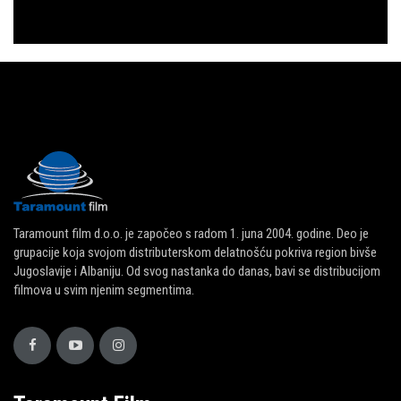
Taramount film d.o.o. je započeo s radom 1. juna 2004. godine. Deo je
grupacije koja svojom distributerskom delatnošću pokriva region bivše
Jugoslavije i Albaniju. Od svog nastanka do danas, bavi se distribucijom
filmova u svim njenim segmentima.