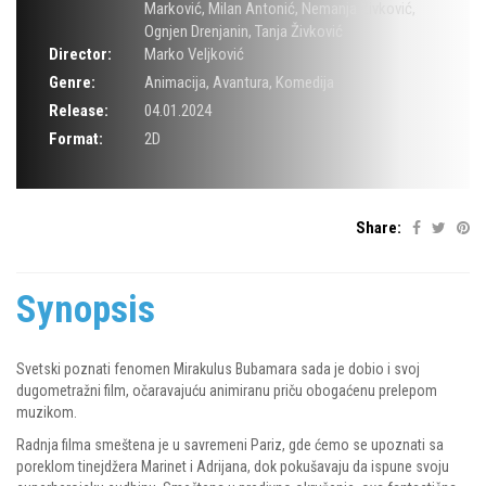
Marković
,
Milan Antonić
,
Nemanja Živković
,
Ognjen Drenjanin
,
Tanja Živković
Director:
Marko Veljković
Genre:
Animacija
,
Avantura
,
Komedija
Release:
04.01.2024
Format:
2D
Share:
Synopsis
Svetski poznati fenomen Mirakulus Bubamara sada je dobio i svoj
dugometražni film, očaravajuću animiranu priču obogaćenu prelepom
muzikom.
Radnja filma smeštena je u savremeni Pariz, gde ćemo se upoznati sa
poreklom tinejdžera Marinet i Adrijana, dok pokušavaju da ispune svoju