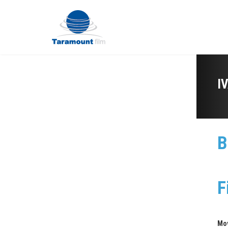
I
B
F
Mo