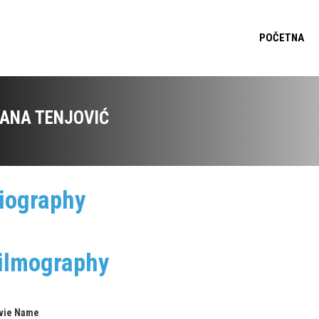
POČETNA
VANA TENJOVIĆ
iography
ilmography
vie Name