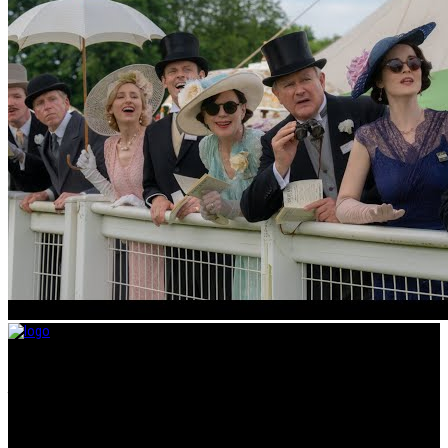
Taramount film d.o.o. je započeo s radom 1. juna 2004. godine. Deo je
grupacije koja svojom distributerskom delatnošću pokriva region bivše
Jugoslavije i Albaniju. Od svog nastanka do danas, bavi se distribucijom
filmova u svim njenim segmentima.