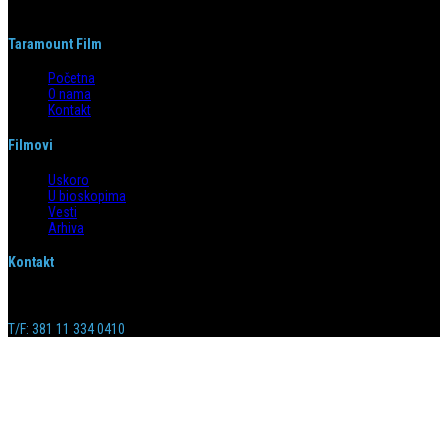
Taramount Film
Početna
O nama
Kontakt
Filmovi
Uskoro
U bioskopima
Vesti
Arhiva
Kontakt
Emilijana Josimovića 4/6, 11 000 Beograd
info@taramountfilm.com
T/F: 381 11 334 0410