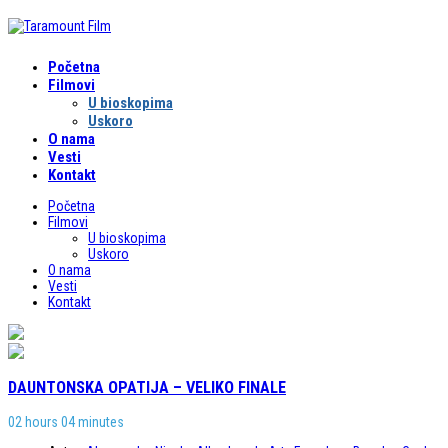
Početna
Filmovi
U bioskopima
Uskoro
O nama
Vesti
Kontakt
Početna
Filmovi
U bioskopima
Uskoro
O nama
Vesti
Kontakt
DAUNTONSKA OPATIJA – VELIKO FINALE
02 hours 04 minutes