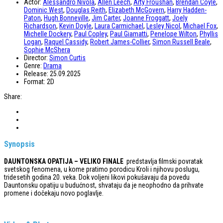
Actor:
Alessandro Nivola
,
Allen Leech
,
Arty Froushan
,
Brendan Coyle
,
Dominic West
,
Douglas Reith
,
Elizabeth McGovern
,
Harry Hadden-
Paton
,
Hugh Bonneville
,
Jim Carter
,
Joanne Froggatt
,
Joely
Richardson
,
Kevin Doyle
,
Laura Carmichael
,
Lesley Nicol
,
Michael Fox
,
Michelle Dockery
,
Paul Copley
,
Paul Giamatti
,
Penelope Wilton
,
Phyllis
Logan
,
Raquel Cassidy
,
Robert James-Collier
,
Simon Russell Beale
,
Sophie McShera
Director:
Simon Curtis
Genre:
Drama
Release:
25.09.2025
Format:
2D
Share:
Synopsis
DAUNTONSKA OPATIJA – VELIKO FINALE
predstavlja filmski povratak
svetskog fenomena, u kome pratimo porodicu Kroli i njihovu poslugu,
tridesetih godina 20. veka. Dok voljeni likovi pokušavaju da povedu
Dauntonsku opatiju u budućnost, shvataju da je neophodno da prihvate
promene i dočekaju novo poglavlje.