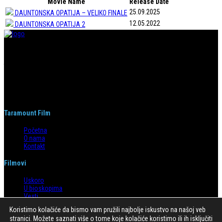
Movie Name
Release Date
25.09.2025
DAUNTONSKA OPATIJA – VELIKO FINALE
12.05.2022
DAUNTONSKA OPATIJA 2
Taramount film d.o.o. je započeo s radom 1. juna 2004. godine. Deo je
grupacije koja svojom distributerskom delatnošću pokriva region bivše
Jugoslavije i Albaniju. Od svog nastanka do danas, bavi se distribucijom
filmova u svim njenim segmentima.
Taramount Film
Početna
O nama
Kontakt
Filmovi
Uskoro
U bioskopima
Vesti
Arhiva
Koristimo kolačiće da bismo vam pružili najbolje iskustvo na našoj veb
stranici. Možete saznati više o tome koje kolačiće koristimo ili ih isključiti
Kontakt