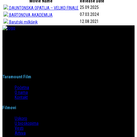
Movie Name
Release Date
25.09.2025
DAUNTONSKA OPATIJA – VELIKO FINALE
07.03.2024
BARTONOVA AKADEMIJA
12.08.2021
Barutski milkšejk
Taramount film d.o.o. je započeo s radom 1. juna 2004. godine. Deo je
grupacije koja svojom distributerskom delatnošću pokriva region bivše
Jugoslavije i Albaniju. Od svog nastanka do danas, bavi se distribucijom
filmova u svim njenim segmentima.
Taramount Film
Početna
O nama
Kontakt
Filmovi
Uskoro
U bioskopima
Vesti
Arhiva