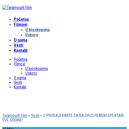
Početna
Filmovi
U bioskopima
Uskoro
O nama
Vesti
Kontakt
Početna
Filmovi
U bioskopima
Uskoro
O nama
Vesti
Kontakt
U PRODAJI KARTE ZA NAJVEĆI FILMSKI
SPEKTAKL OVE GODINE!
Taramount Film
>
Vesti
>
U PRODAJI KARTE ZA NAJVEĆI FILMSKI SPEKTAKL
OVE GODINE!