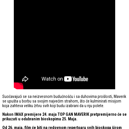
Suočavajući se sa neizvesnom budućnošću i sa duhovima prošlosti, Maverik
se upušta u borbu sa svojim najvećim strahom, što će kulminirati misijom
koja zahteva veliku žrtvu svih koji budu izabrani da u nju polete.
Nakon IMAX premijere 24. maja TOP GAN MAVERIK pretpremijerno će se
prikazati u odabranim bioskopima 25. Maja.
Od 26. maja, film će biti na redovnom repertoaru svih bioskopa širom