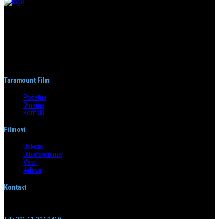
Taramount film d.o.o. je započeo s radom 1. juna 2004. godine. Deo je
grupacije koja svojom distributerskom delatnošću pokriva region bivše
Jugoslavije i Albaniju. Od svog nastanka do danas, bavi se distribucijom
filmova u svim njenim segmentima.
Taramount Film
Početna
O nama
Kontakt
Filmovi
Uskoro
U bioskopima
Vesti
Arhiva
Kontakt
Emilijana Josimovića 4/6, 11 000 Beograd
info@taramountfilm.com