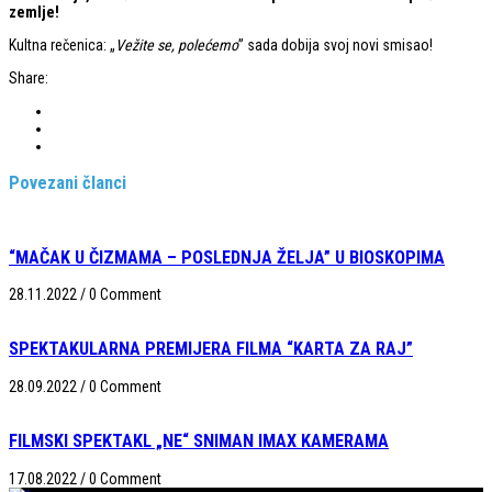
zemlje!
Kultna rečenica: „
Vežite se, polećemo
” sada dobija svoj novi smisao!
Share:
Povezani članci
“MAČAK U ČIZMAMA – POSLEDNJA ŽELJA” U BIOSKOPIMA
28.11.2022
/
0 Comment
SPEKTAKULARNA PREMIJERA FILMA “KARTA ZA RAJ”
28.09.2022
/
0 Comment
FILMSKI SPEKTAKL „NE“ SNIMAN IMAX KAMERAMA
17.08.2022
/
0 Comment