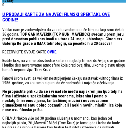
15
May
0
U PRODAJI KARTE ZA NAJVEĆI FILMSKI SPEKTAKL OVE
GODINE!
Veliko nam je zadovoljstvo da vas obavestimo da će film, na koji smo čekali
36 godina,
TOP GAN MAVERIK (TOP GUN: MAVERICK) svečanu premijeru
pred domaćom publikom imati u utorak 24. maja u bioskopu Cineplexx
Galerija Belgrade u IMAX tehnologiji, sa početkom u 20 časova!
REZERVIŠITE SVOJE KARTE
OVDE
.
Budite brzi, na vreme obezbedite karte sa najbolji filmski doživljaj ove godine
i budite deo neverovatne atmosfere koja prati ovaj film, u kome glavnu ulogu
tumači neponovljivi
Tom Kruz
!
Fanovi širom svet, sa velikim nestrpljenjem čekaju nastavak kultnog filma iz
1986. godine, za koji smo sigurni da će nadmašiti i najveća očekivanja.
Ne propustite priliku da se i vi nađete među najiskrenijim ljubiteljima
filma i uživate u spektakularnim scenama, iskrenim i pomalo
nostalgičnim emocijama, fantastičnoj muzici i neverovatnom
glumačkom talentu dobro poznatih, ali i nekih novih, mladih lica koja
nose ovu filmsku priču.
O FILMU: Nakon više od 30 godina služenja u mornarici, kao jedan od
najboljih pilota, Pit „Maverik” Mičel (Tom Kruz) je tamo gde i treba da bude.
Ne preza da probije barijere kao hrabar test pilot i izbegava da prihvati