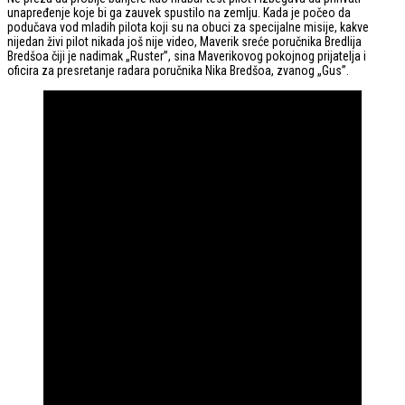
unapređenje koje bi ga zauvek spustilo na zemlju. Kada je počeo da
podučava vod mladih pilota koji su na obuci za specijalne misije, kakve
nijedan živi pilot nikada još nije video, Maverik sreće poručnika Bredlija
Bredšoa čiji je nadimak „Ruster”, sina Maverikovog pokojnog prijatelja i
oficira za presretanje radara poručnika Nika Bredšoa, zvanog „Gus”.