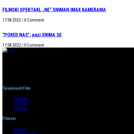
FILMSKI SPEKTAKL „NE“ SNIMAN IMAX KAMERAMA
17.08.2022
/
0 Comment
“
PORED NAS”, pazi SNIMA SE
17.08.2022
/
0 Comment
Taramount film d.o.o. je započeo s radom 1. juna 2004. godine. Deo je grupaci
segmentima.
Taramount Film
Početna
O nama
Kontakt
Filmovi
Uskoro
U bioskopima