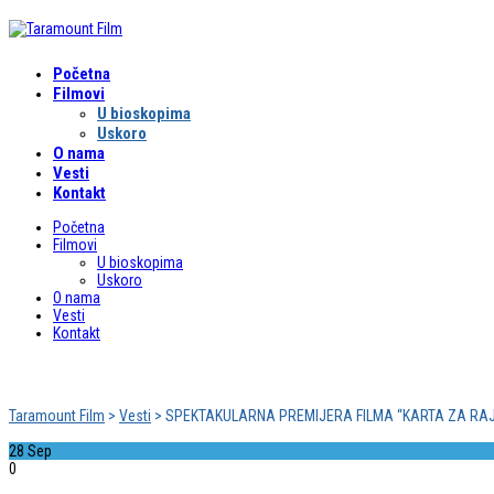
Početna
Filmovi
U bioskopima
Uskoro
O nama
Vesti
Kontakt
Početna
Filmovi
U bioskopima
Uskoro
O nama
Vesti
Kontakt
SPEKTAKULARNA PREMIJERA FILMA “KARTA ZA R
Taramount Film
>
Vesti
>
SPEKTAKULARNA PREMIJERA FILMA “KARTA ZA RA
28
Sep
0