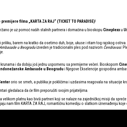
 premijere filma „KARTA ZA RAJ“ (TICKET TO PARADISE)
!
održano je uz pomoć naših stalnih partnera i domaćina u bioskopu
Cineplexx
u
U
priliku, barem na kratko da osetimo duh, boje, ukuse i ritam tog rajskog ostrva. 
e Ambasade u Beogradu
izveden je tradicionalni ples pod nazivom
Čendravasi
. P
je.
im krunama i da dobiju još jednu uspomenu sa premijerne večeri. Bioskopom
Cine
Indonežanske Ambasade u Beogradu
i Njegove Ekselencije gospodina ambas
Center
orio se smeh, a publika je pokličima i uzdasima reagovala na situacije kroz 
ari gledalaca da će film preporučiti svojim prijateljima.
 velikom platnu kao bivši partneri koji se nalaze na zajedničkoj misiji da spreče
avljaju nam film KARTA ZA RAJ, romantičnu komediju o slatkom iznenađenju koje