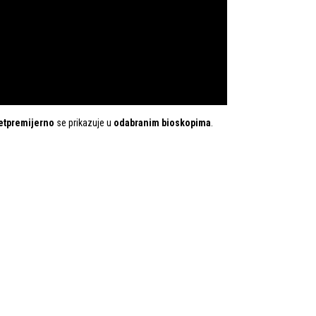
etpremijerno
se prikazuje u
odabranim bioskopima
.