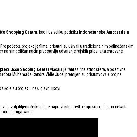
šće Shopping Centru
, kao i uz veliku podršku
Indonežanske Ambasade u
Pre početka projekcije filma, prisutni su uživali u tradicionalnim balinežanskim
les na simboličan način predstavlja udvaranje rajskih ptica, a talentovane
plexx Ušće Shoping Center
vladala je fantasična atmosfera, a pozitivne
adora Muhamada Čandre Vidie Jude, premijeri su prisustvovale brojne
koje su prolazili naši glavni likovi.
 svoju zaljubljenu ćerku da ne napravi istu grešku koju su i oni sami nekada
 donosi druga šansa.