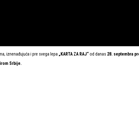
na, iznenađujuća i pre svega lepa
„KARTA ZA RAJ“
od danas
28. septembra
pr
irom Srbije.