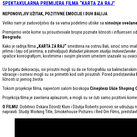
SPEKTAKULARNA PREMIJERA FILMA “KARTA ZA RAJ”
NEPONOVLJIV UŽITAK, POZITIVNE EMOCIJE I DUH BALIJA
Veliko nam je zadovoljstvo da sa vama podelimo utiske sa
sinoćnje svečane
Premijerno veče kome su prisustvovale brojne poznate ličnosti i influenseri 
Beogradu.
Kako je radnja filma
„KARTA ZA RAJ“
smeštena na ostrvu Bali, sinoć smo imali 
jelima i čaju od jasmina, a zahvaljujući
Bidadari plesnom studiju Indonežansk
igračice koreografijom, kostimima i svojim plesnim umećem izazvale su ovaci
Uz bogatu dekoraciju, svi prisutni mogli su da se fotografišu sa balinežansk
vibracije i osmesi mogli su se primetiti kod svih prisutnih. Pored predstavnika
ličnosti iz javnog života.
Tokom projekcije filma, najvećom salom bioskopa
Cineplexx Ušće Shoping 
Projekcija filma je završena aplauzom, a mogli su se čuti samo pozitivni koment
O FILMU:
Dobitnici Oskara Džordž Kluni i Džulija Roberts ponovo se udružuju na
napravili. Studiji Working Title, Smokehouse Pictures i Red Om Films, predst