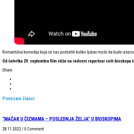
Romantična komedija koja će nas podsetiti koliko ljubav može da bude izazov
Od četvrtka 29. septembra film stiže na redovni repertoar svih bioskopa š
Share:
Povezani članci
“MAČAK U ČIZMAMA – POSLEDNJA ŽELJA” U BIOSKOPIMA
28.11.2022
/
0 Comment