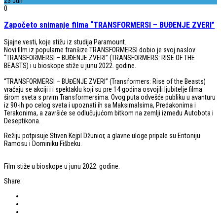
23
Jun
0
Započeto snimanje filma “TRANSFORMERSI – BUĐENJE ZVERI”
Sjajne vesti, koje stižu iz studija Paramount.
Novi film iz popularne franšize TRANSFORMERSI dobio je svoj naslov
“TRANSFORMERSI – BUĐENJE ZVERI” (TRANSFORMERS: RISE OF THE
BEASTS) i u bioskope stiže u junu 2022. godine.
“TRANSFORMERSI – BUĐENJE ZVERI” (Transformers: Rise of the Beasts)
vraćaju se akciji i i spektaklu koji su pre 14 godina osvojili ljubitelje filma
širom sveta s prvim Transformersima. Ovog puta odvešće publiku u avanturu
iz 90-ih po celog sveta i upoznati ih sa Maksimalsima, Predakonima i
Terakonima, a završiće se odlučujućom bitkom na zemlji između Autobota i
Deseptikona.
Režiju potpisuje Stiven Kejpl Džunior, a glavne uloge pripale su Entoniju
Ramosu i Dominiku Fišbeku.
Film stiže u bioskope u junu 2022. godine.
Share: