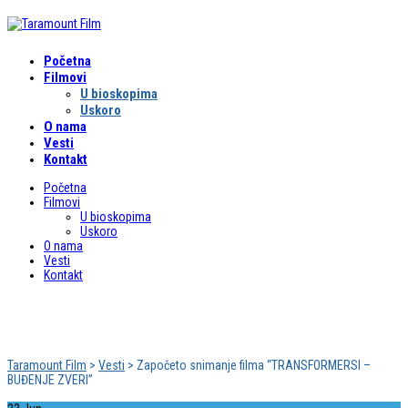
Početna
Filmovi
U bioskopima
Uskoro
O nama
Vesti
Kontakt
Početna
Filmovi
U bioskopima
Uskoro
O nama
Vesti
Kontakt
Započeto snimanje filma “TRANSFORMERSI –
BUĐENJE ZVERI”
Taramount Film
>
Vesti
>
Započeto snimanje filma “TRANSFORMERSI –
BUĐENJE ZVERI”