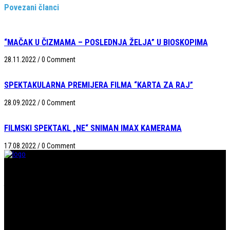
Povezani članci
“MAČAK U ČIZMAMA – POSLEDNJA ŽELJA” U BIOSKOPIMA
28.11.2022
/
0 Comment
SPEKTAKULARNA PREMIJERA FILMA “KARTA ZA RAJ”
28.09.2022
/
0 Comment
FILMSKI SPEKTAKL „NE“ SNIMAN IMAX KAMERAMA
17.08.2022
/
0 Comment
Taramount film d.o.o. je započeo s radom 1. juna 2004. godine. Deo je
grupacije koja svojom distributerskom delatnošću pokriva region bivše
Jugoslavije i Albaniju. Od svog nastanka do danas, bavi se distribucijom
filmova u svim njenim segmentima.