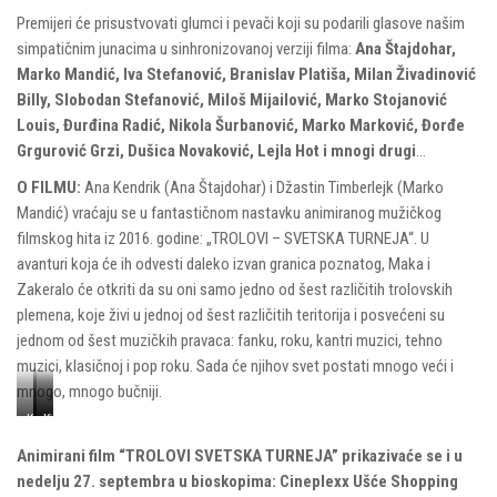
Premijeri će prisustvovati glumci i pevači koji su podarili glasove našim
simpatičnim junacima u sinhronizovanoj verziji filma:
Ana Štajdohar,
Marko Mandić, Iva Stefanović, Branislav Platiša, Milan Živadinović
Billy, Slobodan Stefanović, Miloš Mijailović, Marko Stojanović
Louis, Đurđina Radić, Nikola Šurbanović, Marko Marković, Đorđe
Grgurović Grzi, Dušica Novaković, Lejla Hot i mnogi drugi
…
O FILMU:
Ana Kendrik (Ana Štajdohar) i Džastin Timberlejk (Marko
Mandić) vraćaju se u fantastičnom nastavku animiranog mužičkog
filmskog hita iz 2016. godine: „TROLOVI – SVETSKA TURNEJA“. U
avanturi koja će ih odvesti daleko izvan granica poznatog, Maka i
Zakeralo će otkriti da su oni samo jedno od šest različitih trolovskih
plemena, koje živi u jednoj od šest različitih teritorija i posvećeni su
jednom od šest muzičkih pravaca: fanku, roku, kantri muzici, tehno
muzici, klasičnoj i pop roku. Sada će njihov svet postati mnogo veći i
mnogo, mnogo bučniji.
Kraljica
Mini
Kristalko
Zmaja
Kristal
i
Animirani film “TROLOVI SVETSKA TURNEJA” prikazivaće se i u
Maka
nedelju 27. septembra u bioskopima:
Cineplexx Ušće Shopping