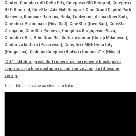
Center, Cineplexx 4D Delta City, Cineplexx BIG Beograd, Cineplexx
BEO Beograd,
CineStar Ada Mall Beograd
,
Cine Grand Capitol Park
Rakovica, Kombank Dvorana,
Roda, Tuckwood, Arena (Novi Sad),
Cineplexx Promenada (Novi Sad), CineStar (Novi Sad), CineStar
Zrenjanin, CineStar Pančevo, Cineplexx Kragujevac Plaza,
Cineplexx Niš, Vilin Grad Niš, Kulturni centar (Gornji Milanovac),
Centar za kulturu (Požarevac), Cineplexx MNE Delta City
(Podgorica), Cadmus Cineplex (Budva) i Cinema 213 (Nikšić).
Od 1. oktobra, preslatki Trolovi stižu na redovne bioskopske
repertoare, a biće dostupni i u sinhronizovanoj i u titlovanoj
verziji.
Trejler filma nalazi se na sledećem linku: