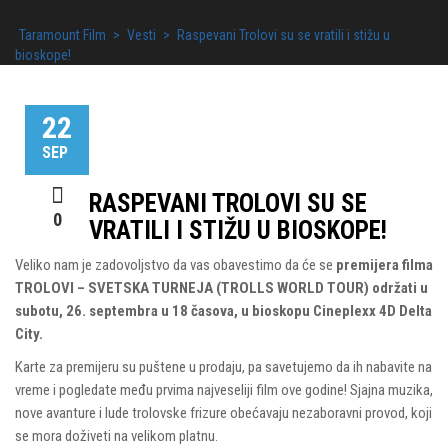
Taramount Film
>
Vesti
>
Raspevani Trolovi su se vratili i stižu u
bioskope!
22
SEP
RASPEVANI TROLOVI SU SE
0
VRATILI I STIŽU U BIOSKOPE!
Veliko nam je zadovoljstvo da vas obavestimo da će se
premijera filma
TROLOVI – SVETSKA TURNEJA (TROLLS WORLD TOUR) održati u
subotu, 26. septembra u 18 časova, u bioskopu Cineplexx 4D Delta
City.
Karte za premijeru su puštene u prodaju, pa savetujemo da ih nabavite na
vreme i pogledate među prvima najveseliji film ove godine! Sjajna muzika,
nove avanture i lude trolovske frizure obećavaju nezaboravni provod, koji
se mora doživeti na velikom platnu.