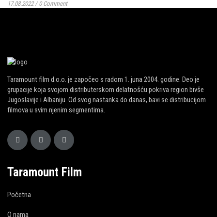
17.08.2022
/
0 Comment
Taramount film d.o.o. je započeo s radom 1. juna 2004. godine. Deo je
grupacije koja svojom distributerskom delatnošću pokriva region bivše
Jugoslavije i Albaniju. Od svog nastanka do danas, bavi se distribucijom
filmova u svim njenim segmentima.
Taramount Film
Početna
O nama