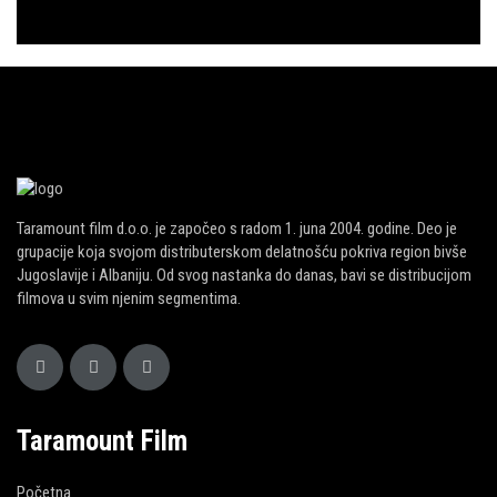
Taramount film d.o.o. je započeo s radom 1. juna 2004. godine. Deo je
grupacije koja svojom distributerskom delatnošću pokriva region bivše
Jugoslavije i Albaniju. Od svog nastanka do danas, bavi se distribucijom
filmova u svim njenim segmentima.
Taramount Film
Početna