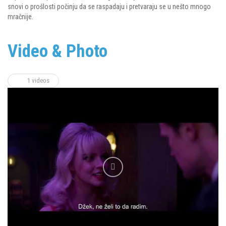
snovi o prošlosti počinju da se raspadaju i pretvaraju se u nešto mnogo
mračnije.
Video & Photo
1 videos