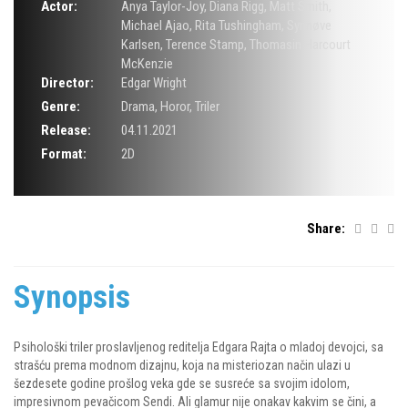
Actor:
Anya Taylor-Joy
,
Diana Rigg
,
Matt Smith
,
Michael Ajao
,
Rita Tushingham
,
Synnøve
Karlsen
,
Terence Stamp
,
Thomasin Harcourt
McKenzie
Director:
Edgar Wright
Genre:
Drama
,
Horor
,
Triler
Release:
04.11.2021
Format:
2D
Share:
Synopsis
Psihološki triler proslavljenog reditelja Edgara Rajta o mladoj devojci, sa
strašću prema modnom dizajnu, koja na misteriozan način ulazi u
šezdesete godine prošlog veka gde se susreće sa svojim idolom,
impresivnom pevačicom Sendi. Ali glamur nije onakav kakvim se čini, a