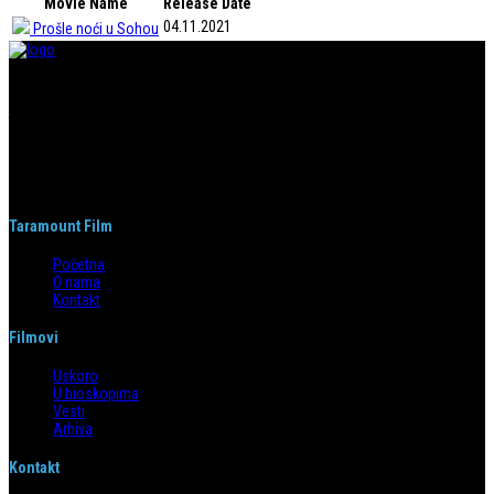
Movie Name
Release Date
04.11.2021
Prošle noći u Sohou
Taramount film d.o.o. je započeo s radom 1. juna 2004. godine. Deo je
grupacije koja svojom distributerskom delatnošću pokriva region bivše
Jugoslavije i Albaniju. Od svog nastanka do danas, bavi se distribucijom
filmova u svim njenim segmentima.
Taramount Film
Početna
O nama
Kontakt
Filmovi
Uskoro
U bioskopima
Vesti
Arhiva
Kontakt