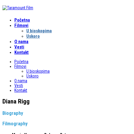
Početna
Filmovi
U bioskopima
Uskoro
O nama
Vesti
Kontakt
Početna
Filmovi
U bioskopima
Uskoro
O nama
Vesti
Kontakt
Diana Rigg
Biography
Filmography