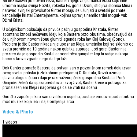
Ali bez ikakvih poslovnih veza, Baster i njegova glumačka ekipa koju čine
umorna majka svinja Rozita, rokerka Eš, gorila Džoni, stidljiva slonica Mina i
naravno svinjski provokator Ginter moraju se ušunjati u svetski poznate
kancelarije Kristal Entertejmenta, kojima upravlja nemilosrdni mogul- vuk
Džimi Kristal.
U očajničkom pokušaju da privuče pažnju gospodina Kristala, Ginter
spontano iznosi nečuvenu ideju koja Bastera brzo obuzima, obećavajući da
će u njihovom novom šouu glumiti legenda roka lav Klej Kalovej (Bono).
Problem je što Baster nikada nije upoznao Kleja, umetnika koji se sklonio od
sveta pre više od 10 godina nakon gubitka supruge. Još gore, Baster nije
prozreo da je gospodin Kristal egocentrični gangster koji bi radije nekoga
bacio s krova zgrade nego da trpi laži.
Dok Ganter pomaže Basteru da ostvari san o pozorišnom remek-delu izvan
ovog sveta, pritisku (i zlokobnim pretnjama) G. Kristala, Roziti uzimaju
glavnu ulogu u šouu i daju je razmaženoj ćerki gospodina Kristala, Porši.
Očajnički želeći da spasi predstavu i svoj život, Baster kreće u potragu za
pronalaženjem Kleja i nagovara ga da se vrati na scenu.
Ono što započinje kao san o velikom uspehu, postaje emotivni podsetnik na
moć muzike koja leči i najslomljenija srca.
Video & Photo
1 videos