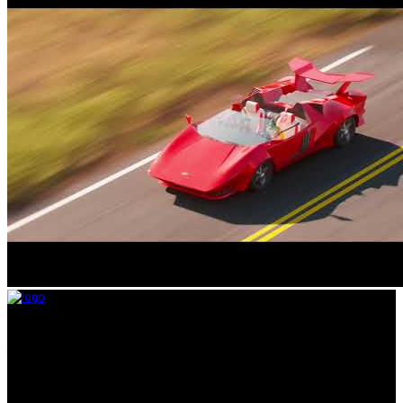
Taramount film d.o.o. je započeo s radom 1. juna 2004. godine. Deo je
grupacije koja svojom distributerskom delatnošću pokriva region bivše
Jugoslavije i Albaniju. Od svog nastanka do danas, bavi se distribucijom
filmova u svim njenim segmentima.