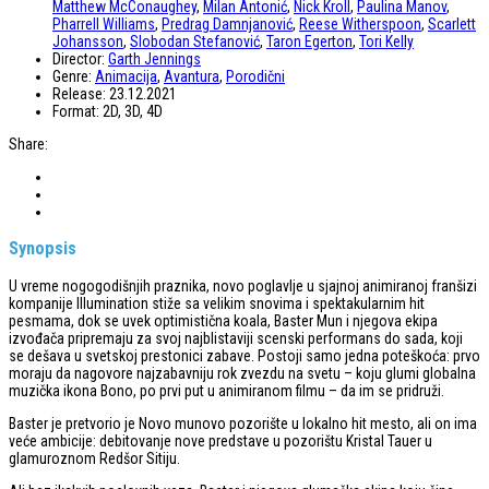
Matthew McConaughey
,
Milan Antonić
,
Nick Kroll
,
Paulina Manov
,
Pharrell Williams
,
Predrag Damnjanović
,
Reese Witherspoon
,
Scarlett
Johansson
,
Slobodan Stefanović
,
Taron Egerton
,
Tori Kelly
Director:
Garth Jennings
Genre:
Animacija
,
Avantura
,
Porodični
Release:
23.12.2021
Format:
2D, 3D, 4D
Share:
Synopsis
U vreme nogogodišnjih praznika, novo poglavlje u sjajnoj animiranoj franšizi
kompanije Illumination stiže sa velikim snovima i spektakularnim hit
pesmama, dok se uvek optimistična koala, Baster Mun i njegova ekipa
izvođača pripremaju za svoj najblistaviji scenski performans do sada, koji
se dešava u svetskoj prestonici zabave. Postoji samo jedna poteškoća: prvo
moraju da nagovore najzabavniju rok zvezdu na svetu – koju glumi globalna
muzička ikona Bono, po prvi put u animiranom filmu – da im se pridruži.
Baster je pretvorio je Novo munovo pozorište u lokalno hit mesto, ali on ima
veće ambicije: debitovanje nove predstave u pozorištu Kristal Tauer u
glamuroznom Redšor Sitiju.