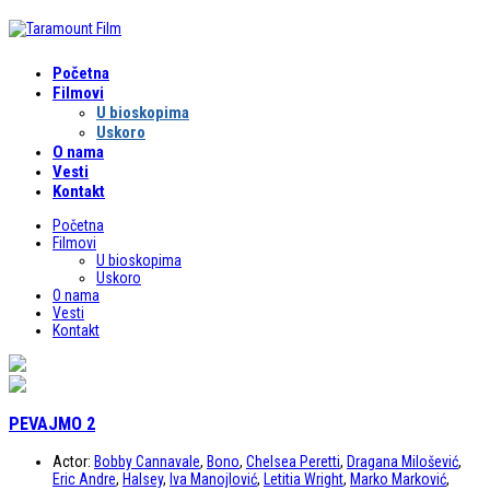
Početna
Filmovi
U bioskopima
Uskoro
O nama
Vesti
Kontakt
Početna
Filmovi
U bioskopima
Uskoro
O nama
Vesti
Kontakt
PEVAJMO 2
Actor:
Bobby Cannavale
,
Bono
,
Chelsea Peretti
,
Dragana Milošević
,
Eric Andre
,
Halsey
,
Iva Manojlović
,
Letitia Wright
,
Marko Marković
,