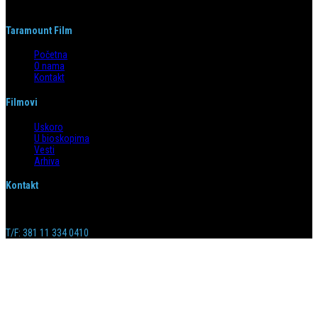
Taramount Film
Početna
O nama
Kontakt
Filmovi
Uskoro
U bioskopima
Vesti
Arhiva
Kontakt
Emilijana Josimovića 4/6, 11 000 Beograd
info@taramountfilm.com
T/F: 381 11 334 0410