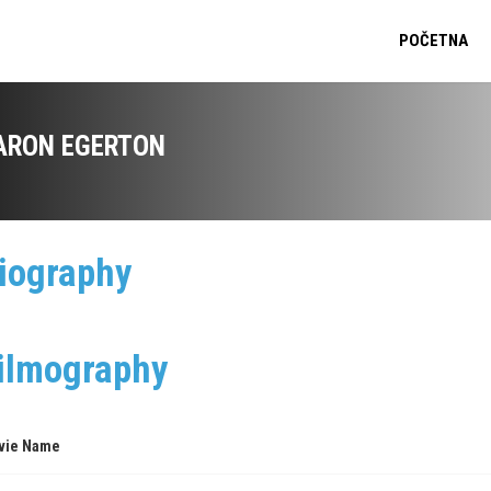
POČETNA
ARON EGERTON
iography
ilmography
vie Name