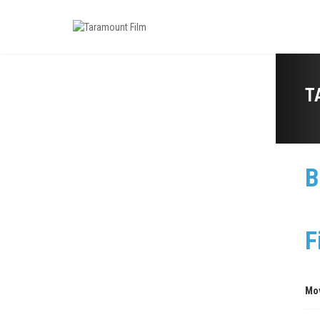
T
B
F
Mo