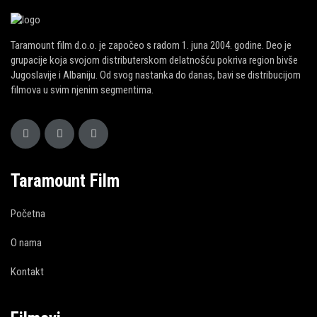
Taramount film d.o.o. je započeo s radom 1. juna 2004. godine. Deo je
grupacije koja svojom distributerskom delatnošću pokriva region bivše
Jugoslavije i Albaniju. Od svog nastanka do danas, bavi se distribucijom
filmova u svim njenim segmentima.
Taramount Film
Početna
O nama
Kontakt