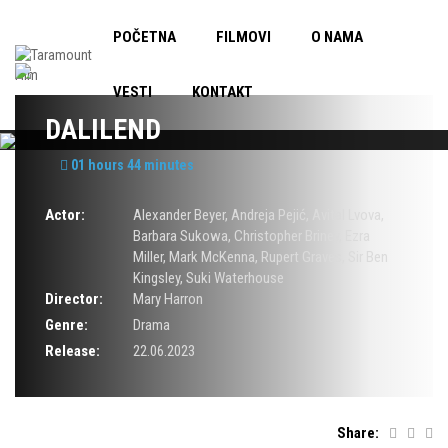
POČETNA
FILMOVI
O NAMA
VESTI
KONTAKT
DALILEND
01 hours 44 minutes
Actor:
Alexander Beyer
,
Andreja Pejić
,
Avital Lvova
,
Barbara Sukowa
,
Christopher Briney
,
Ezra
Miller
,
Mark McKenna
,
Rupert Graves
,
Sir Ben
Kingsley
,
Suki Waterhouse
Director:
Mary Harron
Genre:
Drama
Release:
22.06.2023
Share: