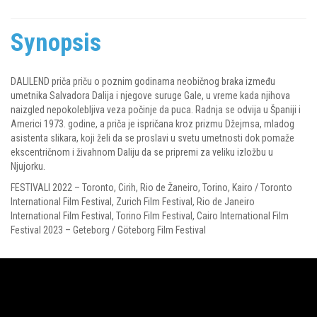
Synopsis
DALILEND priča priču o poznim godinama neobičnog braka između
umetnika Salvadora Dalija i njegove suruge Gale, u vreme kada njihova
naizgled nepokolebljiva veza počinje da puca. Radnja se odvija u Španiji i
Americi 1973. godine, a priča je ispričana kroz prizmu Džejmsa, mladog
asistenta slikara, koji želi da se proslavi u svetu umetnosti dok pomaže
ekscentričnom i živahnom Daliju da se pripremi za veliku izložbu u
Njujorku.
FESTIVALI 2022 – Toronto, Cirih, Rio de Žaneiro, Torino, Kairo / Toronto
International Film Festival, Zurich Film Festival, Rio de Janeiro
International Film Festival, Torino Film Festival, Cairo International Film
Festival 2023 – Geteborg / Göteborg Film Festival