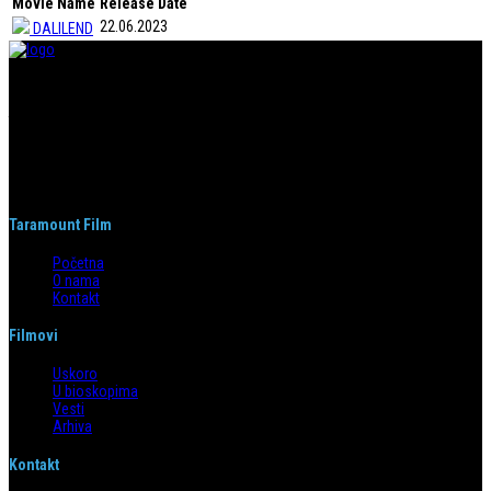
Movie Name
Release Date
22.06.2023
DALILEND
Taramount film d.o.o. je započeo s radom 1. juna 2004. godine. Deo je
grupacije koja svojom distributerskom delatnošću pokriva region bivše
Jugoslavije i Albaniju. Od svog nastanka do danas, bavi se distribucijom
filmova u svim njenim segmentima.
Taramount Film
Početna
O nama
Kontakt
Filmovi
Uskoro
U bioskopima
Vesti
Arhiva
Kontakt