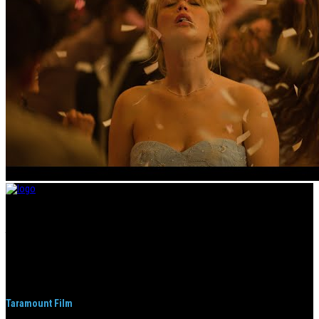
Taramount film d.o.o. je započeo s radom 1. juna 2004. godine. Deo je
grupacije koja svojom distributerskom delatnošću pokriva region bivše
Jugoslavije i Albaniju. Od svog nastanka do danas, bavi se distribucijom
filmova u svim njenim segmentima.
Taramount Film