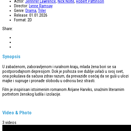
Actor:
Jennifer Lawrence
,
Nick Nolte
,
Robert Pattinson
Director:
Lynne Ramsay
Genre:
Drama
,
Triler
Release:
01.01.2026
Format:
2D
Share:
Synopsis
U zabačenom, zaboravljenom i ruralnom kraju, mlada žena bori se sa
postporođajnom depresijom. Dok je psihoza sve dublje uvlači u svoj svet,
ona pokušava da sačuva zdrav razum, da prevaziđe osećaj da se guši u ulozi
majke i supruge i pronađe slobodu u odnosu bez strasti.
Film je inspirisan istoimenim romanom Arijane Harviks, snažnim literarnim
portretom ženskog ludila i izolacije.
Video & Photo
3 videos