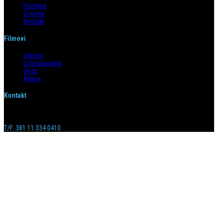
Početna
O nama
Kontakt
Filmovi
Uskoro
U bioskopima
Vesti
Arhiva
Kontakt
Emilijana Josimovića 4/6, 11 000 Beograd
info@taramountfilm.com
T/F: 381 11 334 0410