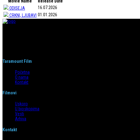
Movie Name
Release Date
16.07.2026
ODISEJA
01.01.2026
CRKNI, LJUBAVI
Taramount film d.o.o. je započeo s radom 1. juna 2004. godine. Deo je grupaci
segmentima.
Taramount Film
Početna
O nama
Kontakt
Filmovi
Uskoro
U bioskopima
Vesti
Arhiva
Kontakt