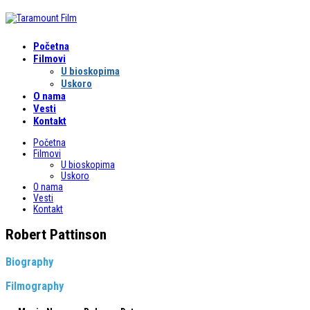
Početna
Filmovi
U bioskopima
Uskoro
O nama
Vesti
Kontakt
Početna
Filmovi
U bioskopima
Uskoro
O nama
Vesti
Kontakt
Robert Pattinson
Biography
Filmography