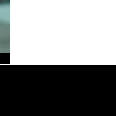
je koja svojom distributerskom delatnošću pokriva region bivše Jugoslavije i Al