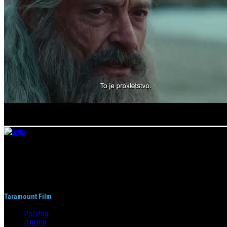
Taramount film d.o.o. je započeo s radom 1. juna 2004. godine. Deo je grupaci
segmentima.
Taramount Film
Početna
O nama