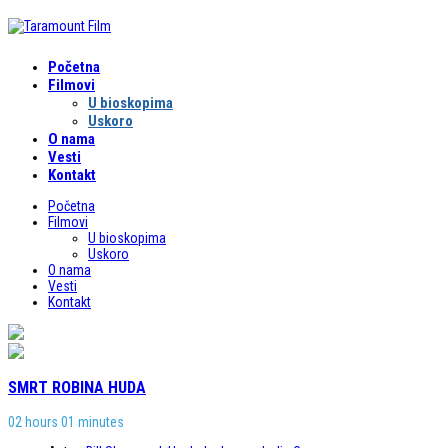
Početna
Filmovi
U bioskopima
Uskoro
O nama
Vesti
Kontakt
Početna
Filmovi
U bioskopima
Uskoro
O nama
Vesti
Kontakt
SMRT ROBINA HUDA
02 hours 01 minutes