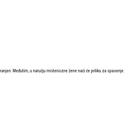
ranjen. Međutim, u naručju misteriozne žene naći će priliku za spasenje.