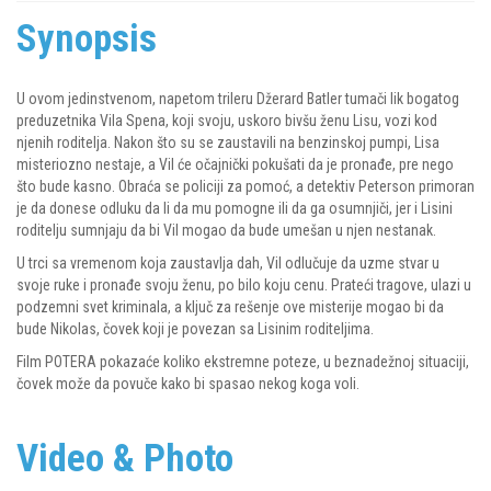
Synopsis
U ovom jedinstvenom, napetom trileru Džerard Batler tumači lik bogatog
preduzetnika Vila Spena, koji svoju, uskoro bivšu ženu Lisu, vozi kod
njenih roditelja. Nakon što su se zaustavili na benzinskoj pumpi, Lisa
misteriozno nestaje, a Vil će očajnički pokušati da je pronađe, pre nego
što bude kasno. Obraća se policiji za pomoć, a detektiv Peterson primoran
je da donese odluku da li da mu pomogne ili da ga osumnjiči, jer i Lisini
roditelju sumnjaju da bi Vil mogao da bude umešan u njen nestanak.
U trci sa vremenom koja zaustavlja dah, Vil odlučuje da uzme stvar u
svoje ruke i pronađe svoju ženu, po bilo koju cenu. Prateći tragove, ulazi u
podzemni svet kriminala, a ključ za rešenje ove misterije mogao bi da
bude Nikolas, čovek koji je povezan sa Lisinim roditeljima.
Film POTERA pokazaće koliko ekstremne poteze, u beznadežnoj situaciji,
čovek može da povuče kako bi spasao nekog koga voli.
Video & Photo