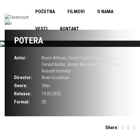
POČETNA
FILMOVI
O NAMA
VESTI
KONTAKT
POTERA
Actor:
Bruce Altman
,
Cindy Hogan
,
Ethan Embry
,
Gerard Butler
,
Jaimie Alexander
,
Michael Irby
,
Russell Hornsby
Director:
Brian Goodman
Genre:
Triler
Release:
19.05.2022
Format:
2D
Share: