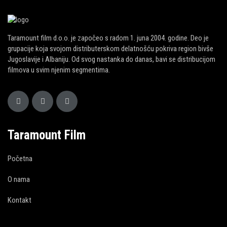
Taramount film d.o.o. je započeo s radom 1. juna 2004. godine. Deo je
grupacije koja svojom distributerskom delatnošću pokriva region bivše
Jugoslavije i Albaniju. Od svog nastanka do danas, bavi se distribucijom
filmova u svim njenim segmentima.
Taramount Film
Početna
O nama
Kontakt