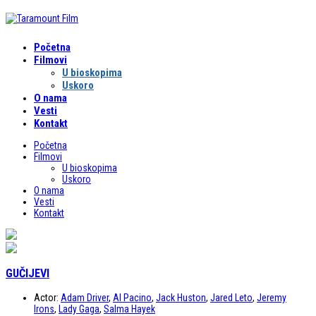
Početna
Filmovi
U bioskopima
Uskoro
O nama
Vesti
Kontakt
Početna
Filmovi
U bioskopima
Uskoro
O nama
Vesti
Kontakt
GUČIJEVI
Actor:
Adam Driver
,
Al Pacino
,
Jack Huston
,
Jared Leto
,
Jeremy
Irons
,
Lady Gaga
,
Salma Hayek