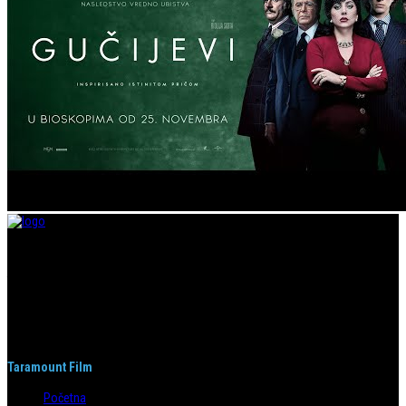
Taramount film d.o.o. je započeo s radom 1. juna 2004. godine. Deo je
grupacije koja svojom distributerskom delatnošću pokriva region bivše
Jugoslavije i Albaniju. Od svog nastanka do danas, bavi se distribucijom
filmova u svim njenim segmentima.
Taramount Film
Početna