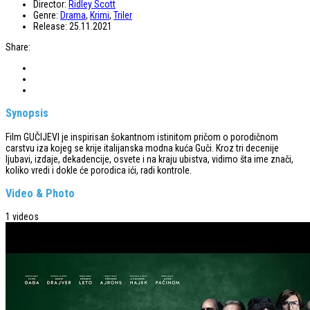
Director:
Ridley Scott
Genre:
Drama
,
Krimi
,
Triler
Release:
25.11.2021
Share:
Synopsis
Film GUČIJEVI je inspirisan šokantnom istinitom pričom o porodičnom
carstvu iza kojeg se krije italijanska modna kuća Guči. Kroz tri decenije
ljubavi, izdaje, dekadencije, osvete i na kraju ubistva, vidimo šta ime znači,
koliko vredi i dokle će porodica ići, radi kontrole.
Video & Photo
1 videos