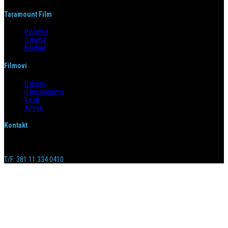
Taramount Film
Početna
O nama
Kontakt
Filmovi
Uskoro
U bioskopima
Vesti
Arhiva
Kontakt
Emilijana Josimovića 4/6, 11 000 Beograd
info@taramountfilm.com
T/F: 381 11 334 0410