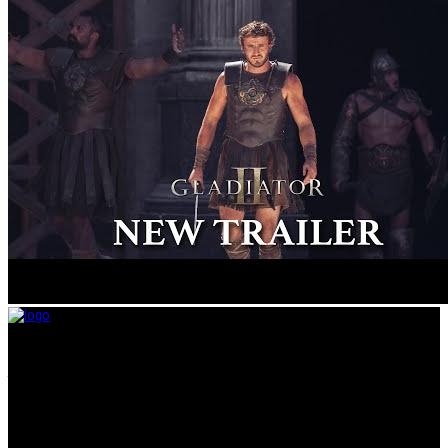
Taramount film d.o.o. je započeo s radom 1. juna 2004. godine. Deo je
grupacije koja svojom distributerskom delatnošću pokriva region bivše
Jugoslavije i Albaniju. Od svog nastanka do danas, bavi se distribucijom
filmova u svim njenim segmentima.