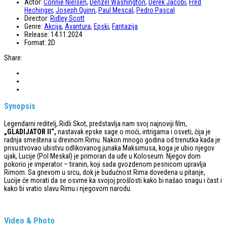
Actor:
Connie Nielsen
,
Denzel Washington
,
Derek Jacobi
,
Fred
Hechinger
,
Joseph Quinn
,
Paul Mescal
,
Pedro Pascal
Director:
Ridley Scott
Genre:
Akcija
,
Avantura
,
Epski
,
Fantazija
Release:
14.11.2024
Format:
2D
Share:
Synopsis
Legendarni reditelj, Ridli Skot, predstavlja nam svoj najnoviji film,
„GLADIJATOR II“,
nastavak epske sage o moći, intrigama i osveti, čija je
radnja smeštena u drevnom Rimu. Nakon mnogo godina od trenutka kada je
prisustvovao ubistvu odlikovanog junaka Maksimusa, koga je ubio njegov
ujak, Lucije (Pol Meskal) je primoran da uđe u Koloseum. Njegov dom
pokorio je imperator – tiranin, koji sada gvozdenom pesnicom upravlja
Rimom. Sa gnevom u srcu, dok je budućnost Rima dovedena u pitanje,
Lucije će morati da se osvrne ka svojoj prošlosti kako bi našao snagu i čast i
kako bi vratio slavu Rimu i njegovom narodu.
Video & Photo