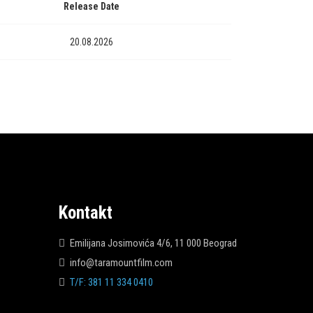
Release Date
20.08.2026
Kontakt
Emilijana Josimovića 4/6, 11 000 Beograd
info@taramountfilm.com
T/F: 381 11 334 0410