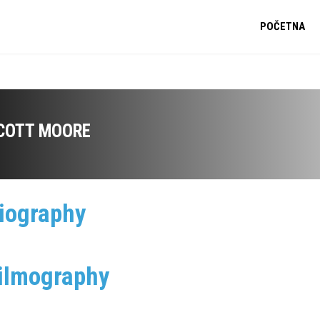
POČETNA
COTT MOORE
iography
ilmography