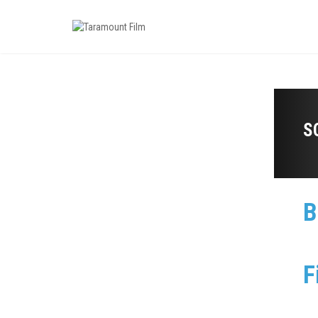
S
B
F