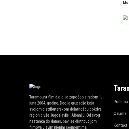
Mo
Tara
Taramount film d.o.o. je započeo s radom 1.
Početna
juna 2004. godine. Deo je grupacije koja
svojom distributerskom delatnošću pokriva
O nama
region bivše Jugoslavije i Albaniju. Od svog
nastanka do danas, bavi se distribucijom
Kontakt
filmova u svim njenim segmentima.