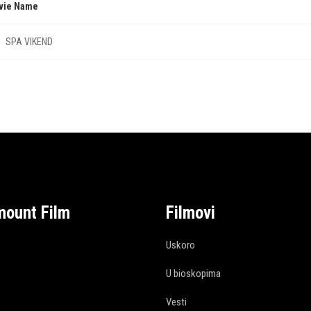
vie Name
SPA VIKEND
mount Film
Filmovi
Uskoro
U bioskopima
Vesti