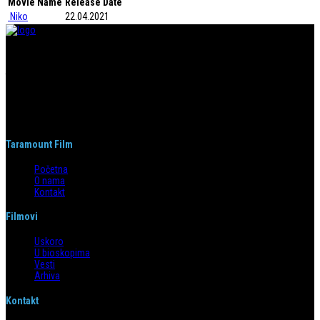
Movie Name
Release Date
Niko
22.04.2021
Taramount film d.o.o. je započeo s radom 1. juna 2004. godine. Deo je
grupacije koja svojom distributerskom delatnošću pokriva region bivše
Jugoslavije i Albaniju. Od svog nastanka do danas, bavi se distribucijom
filmova u svim njenim segmentima.
Taramount Film
Početna
O nama
Kontakt
Filmovi
Uskoro
U bioskopima
Vesti
Arhiva
Kontakt