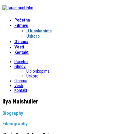
Početna
Filmovi
U bioskopima
Uskoro
O nama
Vesti
Kontakt
Početna
Filmovi
U bioskopima
Uskoro
O nama
Vesti
Kontakt
Ilya Naishuller
Biography
Filmography