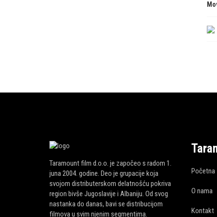
Mo
Tara
Taramount film d.o.o. je započeo s radom 1.
Početna
juna 2004. godine. Deo je grupacije koja
svojom distributerskom delatnošću pokriva
O nama
region bivše Jugoslavije i Albaniju. Od svog
nastanka do danas, bavi se distribucijom
Kontakt
filmova u svim njenim segmentima.