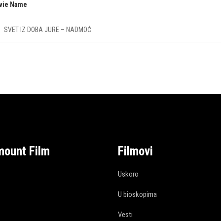
vie Name
SVET IZ DOBA JURE – NADMOĆ
mount Film
Filmovi
Uskoro
U bioskopima
Vesti