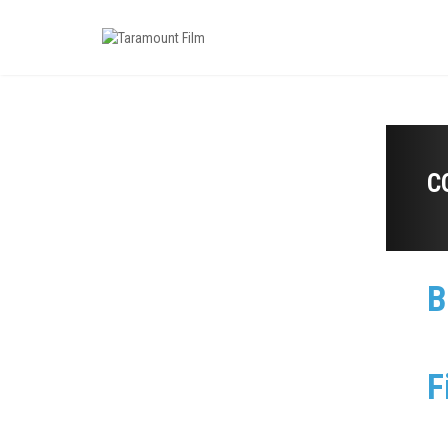
C
B
F