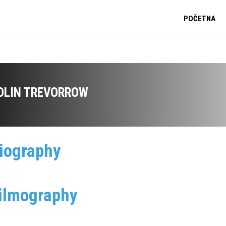
POČETNA
OLIN TREVORROW
iography
ilmography