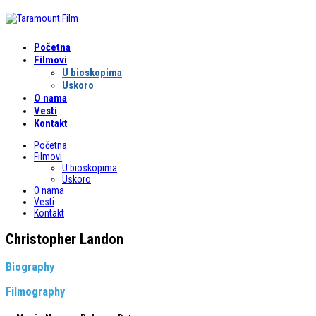
Početna
Filmovi
U bioskopima
Uskoro
O nama
Vesti
Kontakt
Početna
Filmovi
U bioskopima
Uskoro
O nama
Vesti
Kontakt
Christopher Landon
Biography
Filmography