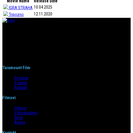
Movie Name
Release Date
10.04.2025
IGRA STRAHA
12.11.2020
Tripozno
Taramount film d.o.o. je započeo s radom 1. juna 2004. godine. Deo je
grupacije koja svojom distributerskom delatnošću pokriva region bivše
Jugoslavije i Albaniju. Od svog nastanka do danas, bavi se distribucijom
filmova u svim njenim segmentima.
Taramount Film
Početna
O nama
Kontakt
Filmovi
Uskoro
U bioskopima
Vesti
Arhiva
Kontakt