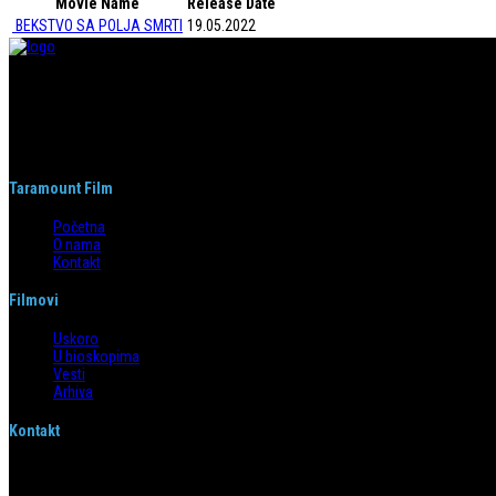
Movie Name
Release Date
BEKSTVO SA POLJA SMRTI
19.05.2022
Taramount film d.o.o. je započeo s radom 1. juna 2004. godine. Deo je grupaci
segmentima.
Taramount Film
Početna
O nama
Kontakt
Filmovi
Uskoro
U bioskopima
Vesti
Arhiva
Kontakt
Emilijana Josimovića 4/6, 11 000 Beograd
info@taramountfilm.com