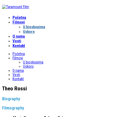
Početna
Filmovi
U bioskopima
Uskoro
O nama
Vesti
Kontakt
Početna
Filmovi
U bioskopima
Uskoro
O nama
Vesti
Kontakt
Theo Rossi
Biography
Filmography