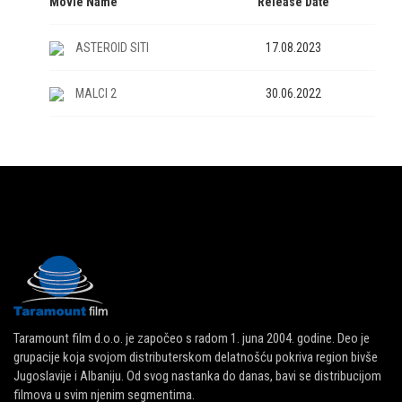
Movie Name
Release Date
ASTEROID SITI
17.08.2023
MALCI 2
30.06.2022
Taramount film d.o.o. je započeo s radom 1. juna 2004. godine. Deo je
grupacije koja svojom distributerskom delatnošću pokriva region bivše
Jugoslavije i Albaniju. Od svog nastanka do danas, bavi se distribucijom
filmova u svim njenim segmentima.