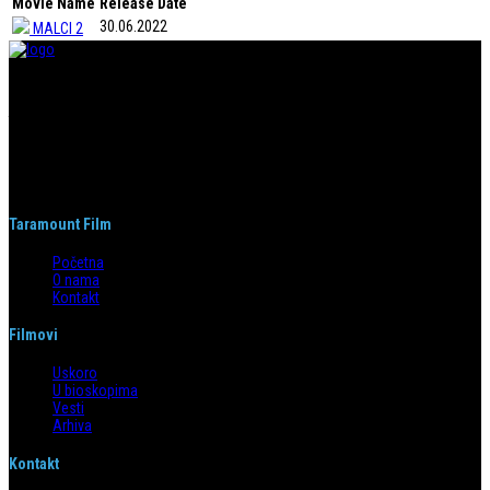
Movie Name
Release Date
30.06.2022
MALCI 2
Taramount film d.o.o. je započeo s radom 1. juna 2004. godine. Deo je
grupacije koja svojom distributerskom delatnošću pokriva region bivše
Jugoslavije i Albaniju. Od svog nastanka do danas, bavi se distribucijom
filmova u svim njenim segmentima.
Taramount Film
Početna
O nama
Kontakt
Filmovi
Uskoro
U bioskopima
Vesti
Arhiva
Kontakt