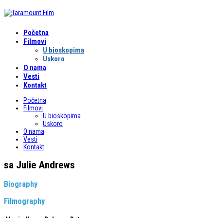
Početna
Filmovi
U bioskopima
Uskoro
O nama
Vesti
Kontakt
Početna
Filmovi
U bioskopima
Uskoro
O nama
Vesti
Kontakt
sa Julie Andrews
Biography
Filmography