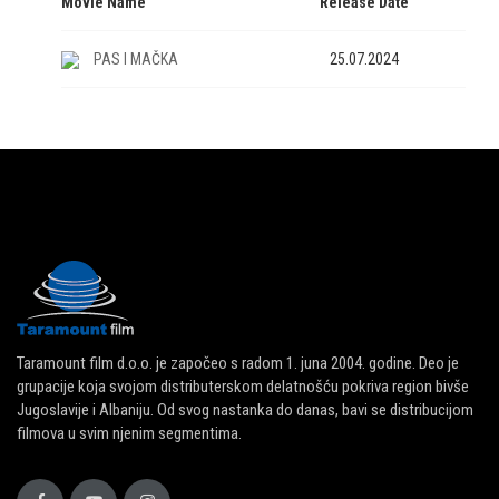
Movie Name
Release Date
PAS I MAČKA
25.07.2024
Taramount film d.o.o. je započeo s radom 1. juna 2004. godine. Deo je
grupacije koja svojom distributerskom delatnošću pokriva region bivše
Jugoslavije i Albaniju. Od svog nastanka do danas, bavi se distribucijom
filmova u svim njenim segmentima.