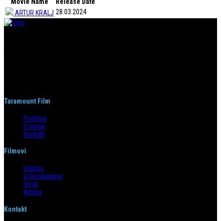
Movie Name
Release Date
28.03.2024
ARTUR KRALJ
Taramount film d.o.o. je započeo s radom 1. juna 2004. godine. Deo je
grupacije koja svojom distributerskom delatnošću pokriva region bivše
Jugoslavije i Albaniju. Od svog nastanka do danas, bavi se distribucijom
filmova u svim njenim segmentima.
Taramount Film
Početna
O nama
Kontakt
Filmovi
Uskoro
U bioskopima
Vesti
Arhiva
Kontakt