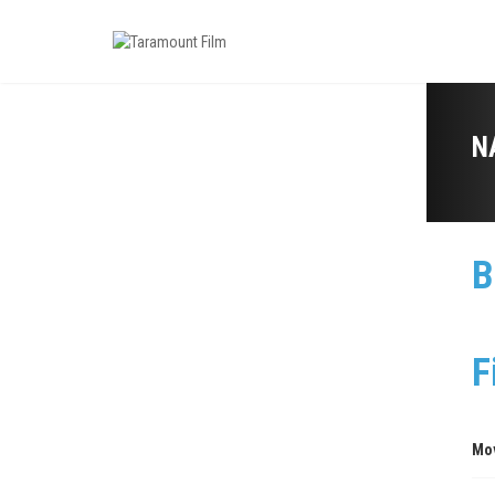
N
B
F
Mo