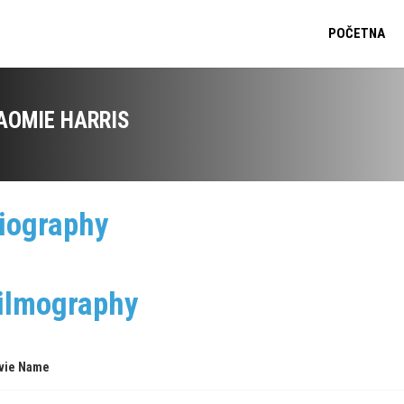
POČETNA
AOMIE HARRIS
iography
ilmography
vie Name