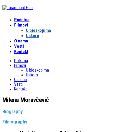
Početna
Filmovi
U bioskopima
Uskoro
O nama
Vesti
Kontakt
Početna
Filmovi
U bioskopima
Uskoro
O nama
Vesti
Kontakt
Milena Moravčević
Biography
Filmography