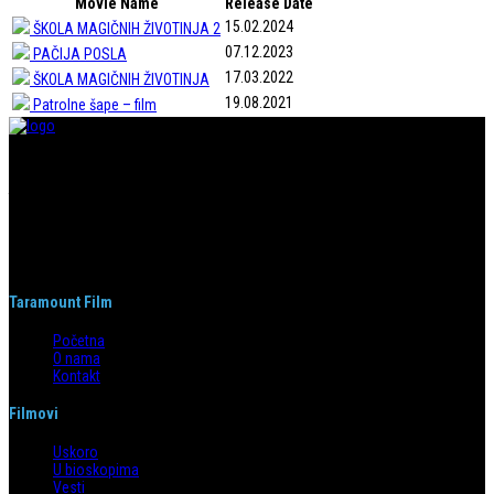
Movie Name
Release Date
15.02.2024
ŠKOLA MAGIČNIH ŽIVOTINJA 2
07.12.2023
PAČIJA POSLA
17.03.2022
ŠKOLA MAGIČNIH ŽIVOTINJA
19.08.2021
Patrolne šape – film
Taramount film d.o.o. je započeo s radom 1. juna 2004. godine. Deo je
grupacije koja svojom distributerskom delatnošću pokriva region bivše
Jugoslavije i Albaniju. Od svog nastanka do danas, bavi se distribucijom
filmova u svim njenim segmentima.
Taramount Film
Početna
O nama
Kontakt
Filmovi
Uskoro
U bioskopima
Vesti