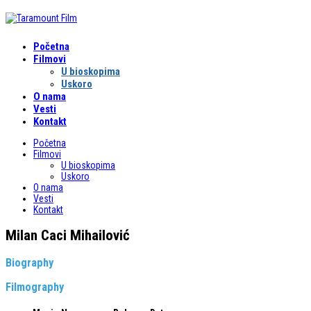
Početna
Filmovi
U bioskopima
Uskoro
O nama
Vesti
Kontakt
Početna
Filmovi
U bioskopima
Uskoro
O nama
Vesti
Kontakt
Milan Caci Mihailović
Biography
Filmography