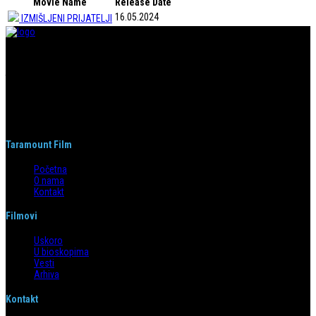
Movie Name
Release Date
16.05.2024
IZMIŠLJENI PRIJATELJI
Taramount film d.o.o. je započeo s radom 1. juna 2004. godine. Deo je
grupacije koja svojom distributerskom delatnošću pokriva region bivše
Jugoslavije i Albaniju. Od svog nastanka do danas, bavi se distribucijom
filmova u svim njenim segmentima.
Taramount Film
Početna
O nama
Kontakt
Filmovi
Uskoro
U bioskopima
Vesti
Arhiva
Kontakt