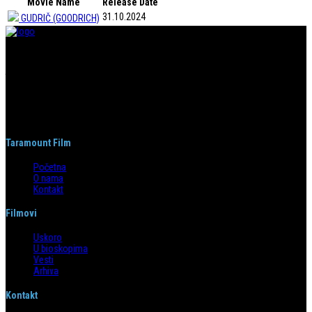
Movie Name
Release Date
31.10.2024
GUDRIČ (GOODRICH)
Taramount film d.o.o. je započeo s radom 1. juna 2004. godine. Deo je
grupacije koja svojom distributerskom delatnošću pokriva region bivše
Jugoslavije i Albaniju. Od svog nastanka do danas, bavi se distribucijom
filmova u svim njenim segmentima.
Taramount Film
Početna
O nama
Kontakt
Filmovi
Uskoro
U bioskopima
Vesti
Arhiva
Kontakt