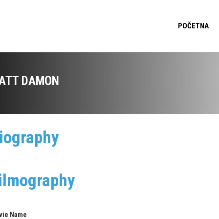
POČETNA
ATT DAMON
iography
ilmography
vie Name