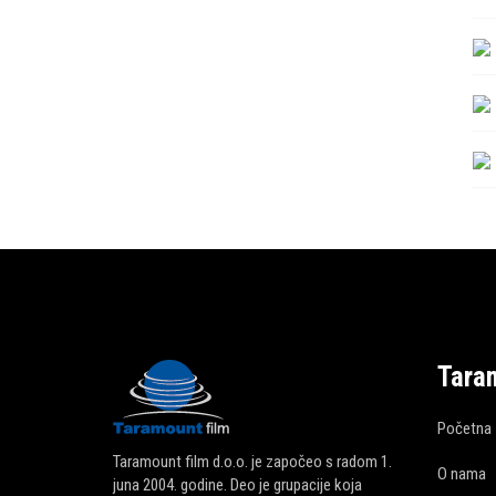
Tara
Početna
Taramount film d.o.o. je započeo s radom 1.
O nama
juna 2004. godine. Deo je grupacije koja