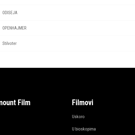
ODISEJA
OPENHAJMER
Stilvoter
mount Film
Filmovi
Uskoro
U bioskopima