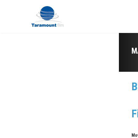
M
B
F
Mo