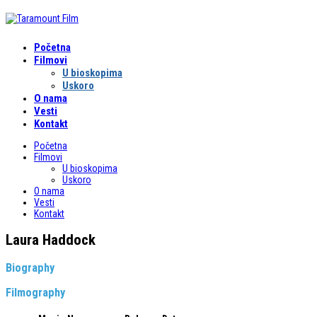
Početna
Filmovi
U bioskopima
Uskoro
O nama
Vesti
Kontakt
Početna
Filmovi
U bioskopima
Uskoro
O nama
Vesti
Kontakt
Laura Haddock
Biography
Filmography