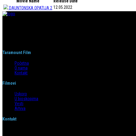
Movie Name
Release Date
12.05.2022
DAUNTONSKA OPATIJA 2
Taramount film d.o.o. je započeo s radom 1. juna 2004. godine. Deo je grupaci
segmentima.
Taramount Film
Početna
O nama
Kontakt
Filmovi
Uskoro
U bioskopima
Vesti
Arhiva
Kontakt
Emilijana Josimovića 4/6, 11 000 Beograd
info@taramountfilm.com