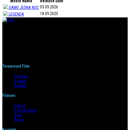
Movie Name
Release Date
03.09.2026
SAMO JEDNA NOĆ
18.09.2025
LEGENDA
Taramount film d.o.o. je započeo s radom 1. juna 2004. godine. Deo je
grupacije koja svojom distributerskom delatnošću pokriva region bivše
Jugoslavije i Albaniju. Od svog nastanka do danas, bavi se distribucijom
filmova u svim njenim segmentima.
Taramount Film
Početna
O nama
Kontakt
Filmovi
Uskoro
U bioskopima
Vesti
Arhiva
Kontakt