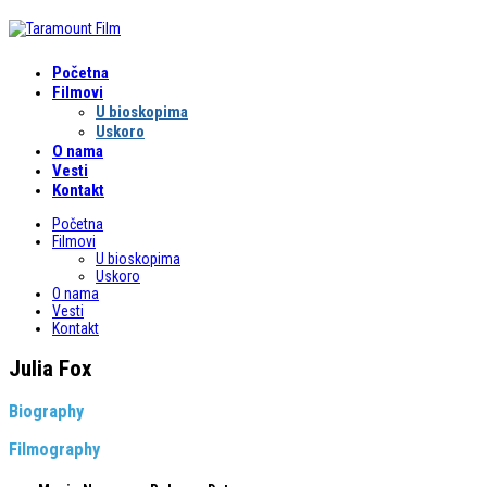
Početna
Filmovi
U bioskopima
Uskoro
O nama
Vesti
Kontakt
Početna
Filmovi
U bioskopima
Uskoro
O nama
Vesti
Kontakt
Julia Fox
Biography
Filmography