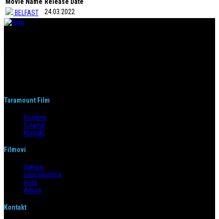
Movie Name
Release Date
24.03.2022
BELFAST
Taramount film d.o.o. je započeo s radom 1. juna 2004. godine. Deo je
grupacije koja svojom distributerskom delatnošću pokriva region bivše
Jugoslavije i Albaniju. Od svog nastanka do danas, bavi se distribucijom
filmova u svim njenim segmentima.
Taramount Film
Početna
O nama
Kontakt
Filmovi
Uskoro
U bioskopima
Vesti
Arhiva
Kontakt