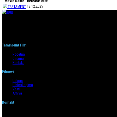
Movie Name
Release Date
18.12.2025
TESTAMENT
Taramount film d.o.o. je započeo s radom 1. juna 2004. godine. Deo je grupaci
segmentima.
Taramount Film
Početna
O nama
Kontakt
Filmovi
Uskoro
U bioskopima
Vesti
Arhiva
Kontakt
Emilijana Josimovića 4/6, 11 000 Beograd
info@taramountfilm.com