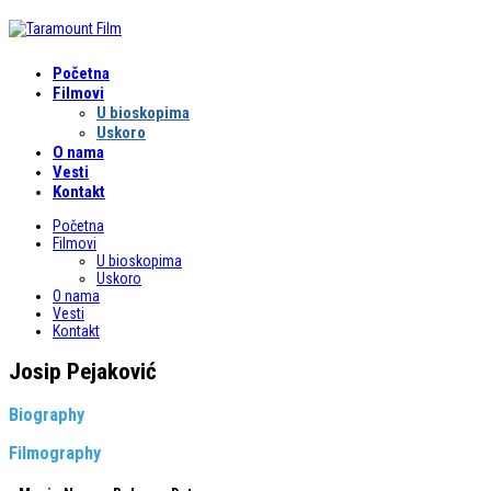
Početna
Filmovi
U bioskopima
Uskoro
O nama
Vesti
Kontakt
Početna
Filmovi
U bioskopima
Uskoro
O nama
Vesti
Kontakt
Josip Pejaković
Biography
Filmography