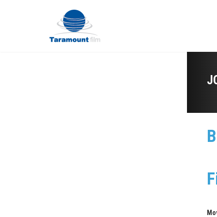
J
B
F
Mo