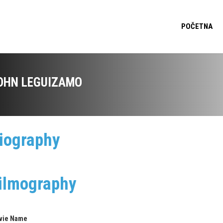
POČETNA
OHN LEGUIZAMO
iography
ilmography
vie Name