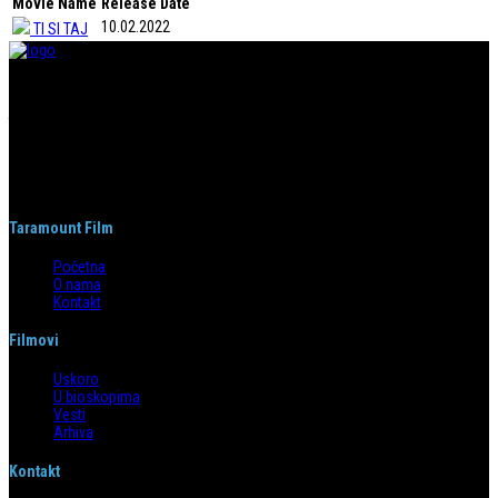
Movie Name
Release Date
10.02.2022
TI SI TAJ
Taramount film d.o.o. je započeo s radom 1. juna 2004. godine. Deo je
grupacije koja svojom distributerskom delatnošću pokriva region bivše
Jugoslavije i Albaniju. Od svog nastanka do danas, bavi se distribucijom
filmova u svim njenim segmentima.
Taramount Film
Početna
O nama
Kontakt
Filmovi
Uskoro
U bioskopima
Vesti
Arhiva
Kontakt