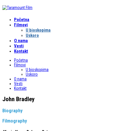
Početna
Filmovi
U bioskopima
Uskoro
O nama
Vesti
Kontakt
Početna
Filmovi
U bioskopima
Uskoro
O nama
Vesti
Kontakt
John Bradley
Biography
Filmography