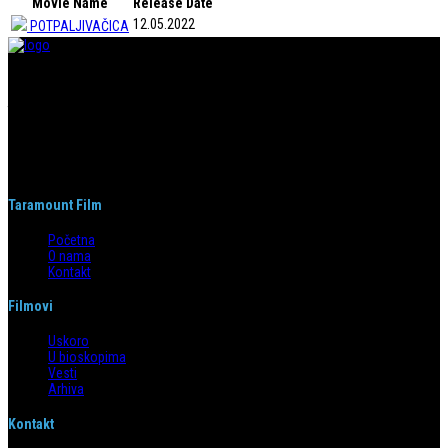
Movie Name
Release Date
12.05.2022
POTPALJIVAČICA
Taramount film d.o.o. je započeo s radom 1. juna 2004. godine. Deo je
grupacije koja svojom distributerskom delatnošću pokriva region bivše
Jugoslavije i Albaniju. Od svog nastanka do danas, bavi se distribucijom
filmova u svim njenim segmentima.
Taramount Film
Početna
O nama
Kontakt
Filmovi
Uskoro
U bioskopima
Vesti
Arhiva
Kontakt