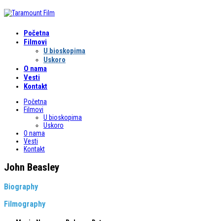
Početna
Filmovi
U bioskopima
Uskoro
O nama
Vesti
Kontakt
Početna
Filmovi
U bioskopima
Uskoro
O nama
Vesti
Kontakt
John Beasley
Biography
Filmography