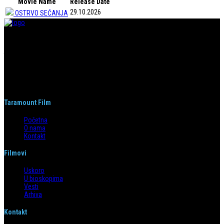
Movie Name
Release Date
29.10.2026
OSTRVO SEĆANJA
Taramount film d.o.o. je započeo s radom 1. juna 2004. godine. Deo je
grupacije koja svojom distributerskom delatnošću pokriva region bivše
Jugoslavije i Albaniju. Od svog nastanka do danas, bavi se distribucijom
filmova u svim njenim segmentima.
Taramount Film
Početna
O nama
Kontakt
Filmovi
Uskoro
U bioskopima
Vesti
Arhiva
Kontakt