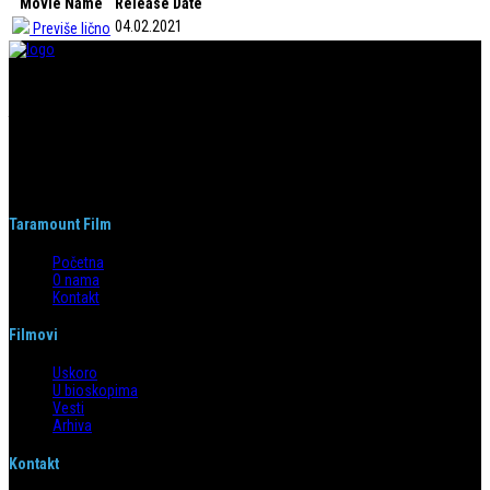
Movie Name
Release Date
04.02.2021
Previše lično
Taramount film d.o.o. je započeo s radom 1. juna 2004. godine. Deo je
grupacije koja svojom distributerskom delatnošću pokriva region bivše
Jugoslavije i Albaniju. Od svog nastanka do danas, bavi se distribucijom
filmova u svim njenim segmentima.
Taramount Film
Početna
O nama
Kontakt
Filmovi
Uskoro
U bioskopima
Vesti
Arhiva
Kontakt