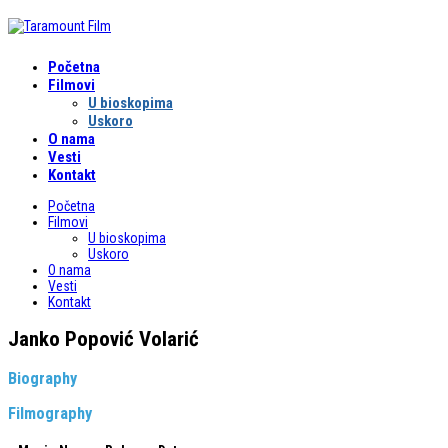
Početna
Filmovi
U bioskopima
Uskoro
O nama
Vesti
Kontakt
Početna
Filmovi
U bioskopima
Uskoro
O nama
Vesti
Kontakt
Janko Popović Volarić
Biography
Filmography