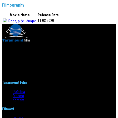
Filmography
Movie Name
Release Date
11.03.2020
Klopa, piće i drugari
Taramount film d.o.o. je započeo s radom 1. juna 2004. godine. Deo je
grupacije koja svojom distributerskom delatnošću pokriva region bivše
Jugoslavije i Albaniju. Od svog nastanka do danas, bavi se distribucijom
filmova u svim njenim segmentima.
Taramount Film
Početna
O nama
Kontakt
Filmovi