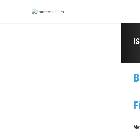
I
B
F
Mo